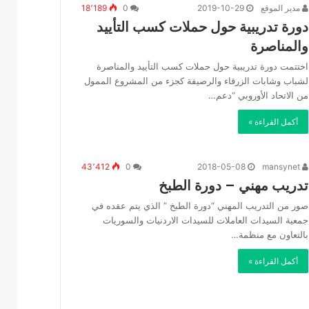
مدير الموقع
2019-10-29
0
18٬189
دورة تدريبية حول حملات كسب التأييد
والمناصرة
اختتمت دورة تدريبية حول حملات كسب التأييد والمناصرة
لشباب وشابات الزرقاء والرصيفة كجزء من المشروع الممول
من الاتحاد الأوروبي “دعم…
أكمل القراءة »
43٬412
0
2018-05-08
mansynet
تدريب مهني – دورة الطبخ
صور من التدريب المهني “دورة الطبخ ” الذي يتم عقده في
جمعية السيدات العاملات للسيدات الاردنيات والسوريات
بالتعاون مع منظمة…
أكمل القراءة »