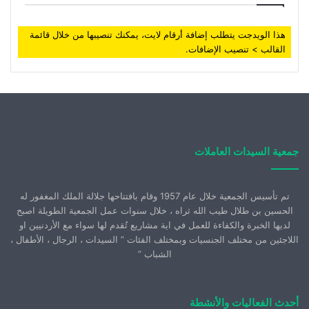
هذا الويدجت يتطلب إضافة أرقام لايت، يمكنك تنصيبها من خلال قائمة
القالب > تنصيب الإضافات.
جمعية السيدات العاملات
تم تأسيس الجمعية خلال عام 1957 وقام بافتتاحها جلالة الملك المغفور له
الحسين بن طلال طيب الله ثراه ، خلال سنوات عمل الجمعية الطويلة اصبح
لديها الخبرة والكفاءة للعمل في اية مشاريع تُقدم لها سواء مع الأردنيين او
اللاجئين من مختلف الجنسيات وبمختلف الفئات ” السيدات ، الرجال ، الأطفال ،
الشباب ”
أحدث الفعاليات والأنشطة