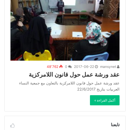
48٬762
0
2017-06-22
mansynet
عقد ورشة عمل حول قانون اللامركزية
عقد ورشة عمل حول قانون اللامركزية بالتعاون مع جمعية النساء
العربيات بتاريخ 22/6/2017
أكمل القراءة »
تابعنا