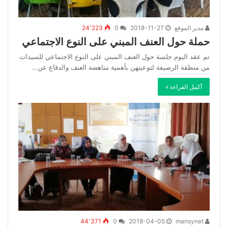
مدير الموقع
2018-11-27
0
24٬223
حملة حول العنف المبني على النوع الاجتماعي
تم عقد اليوم جلسة حول العنف المبني على النوع الاجتماعي للسيدات
من منطقة الرصيفة لتوعيتهن بأهمية مناهضة العنف والدفاع عن…
أكمل القراءة »
44٬371
0
2018-04-05
mansynet