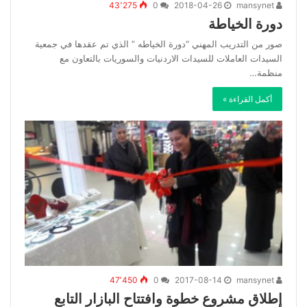
43٬275
0
2018-04-26
mansynet
دورة الخياطة
صور من التدريب المهني “دورة الخياطه ” الذي تم عقدها في جمعية
السيدات العاملات للسيدات الاردنيات والسوريات بالتعاون مع
منظمة…
أكمل القراءة »
47٬450
0
2017-08-14
mansynet
إطلاق مشروع خطوة وافتتاح البازار التابع