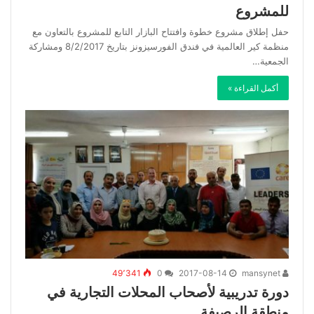
للمشروع
حفل إطلاق مشروع خطوة وافتتاح البازار التابع للمشروع بالتعاون مع
منظمة كير العالمية في فندق الفورسيزونز بتاريخ 8/2/2017 ومشاركة
الجمعية…
أكمل القراءة »
49٬341
0
2017-08-14
mansynet
دورة تدريبية لأصحاب المحلات التجارية في
منطقة الرصيفة