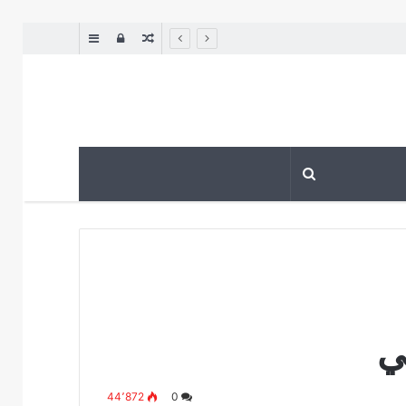
مقال
تسجيل
إضافة
عشوائي
الدخول
عمود
جانبي
ي
44٬872
0