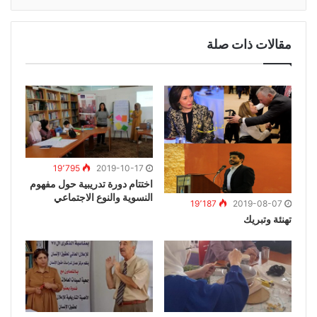
مقالات ذات صلة
19٬795
2019-10-17
اختتام دورة تدريبية حول مفهوم
النسوية والنوع الاجتماعي
19٬187
2019-08-07
تهنئة وتبريك